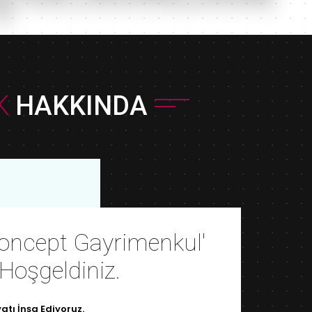
K
HAKKINDA
oncept Gayrimenkul'
 Hoşgeldiniz.
atı İnşa Ediyoruz.