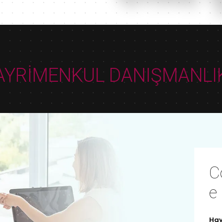
AYRİMENKUL DANIŞMANLI
C
e
Hay