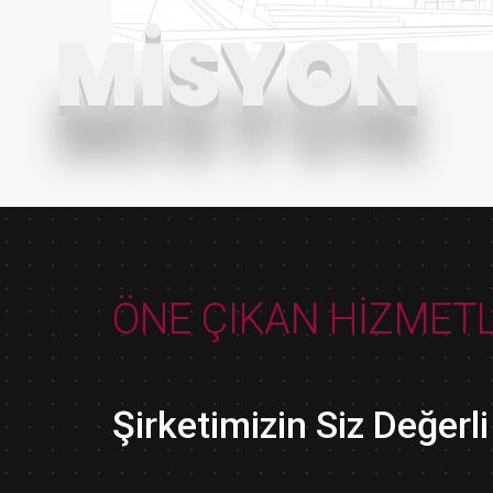
MISYON
ÖNE ÇIKAN HIZMET
Şirketimizin Siz Değerl