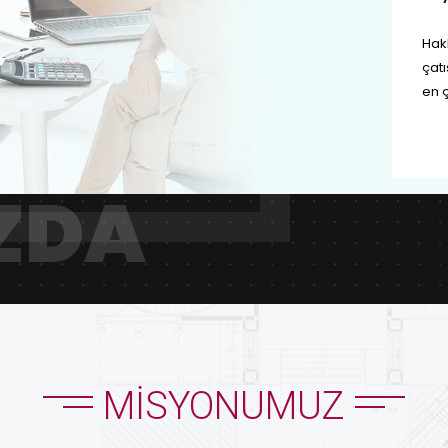
Hak
çatı
en ç
ZDA
MISYONUMUZ