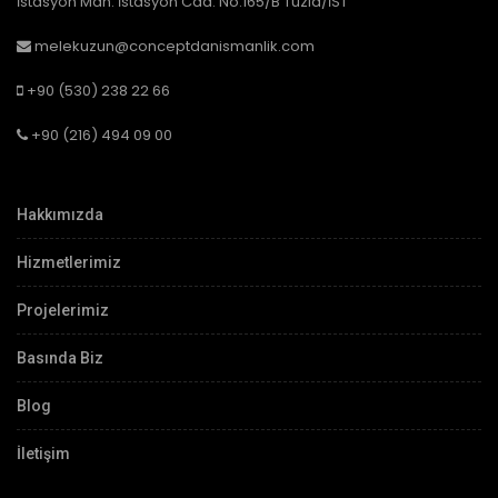
İstasyon Mah. İstasyon Cad. No:165/B Tuzla/İST
melekuzun@conceptdanismanlik.com
+90 (530) 238 22 66
+90 (216) 494 09 00
Hakkımızda
Hizmetlerimiz
Projelerimiz
Basında Biz
Blog
İletişim