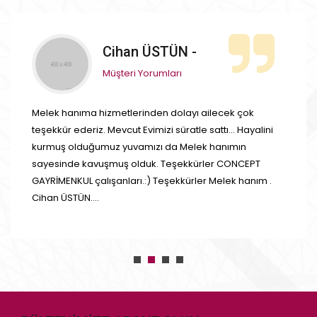
 ÜSTÜN -
Turan
Yorumları
Müşteri 
inden dolayı ailecek çok
Hayalimizdeki daireyi 
vimizi süratle sattı... Hayalini
teşekkür eder başarının
mızı da Melek hanımın
duk. Teşekkürler CONCEPT
.:) Teşekkürler Melek hanım .