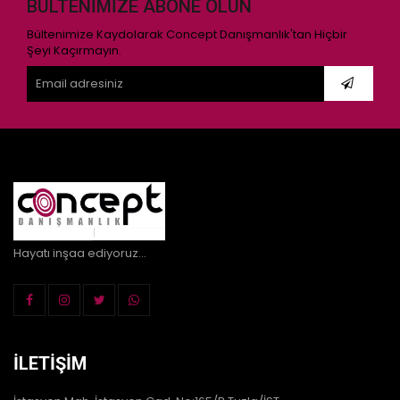
BÜLTENIMIZE ABONE OLUN
Bültenimize Kaydolarak Concept Danışmanlık'tan Hiçbir
Şeyi Kaçırmayın.
Hayatı inşaa ediyoruz...
İLETIŞIM