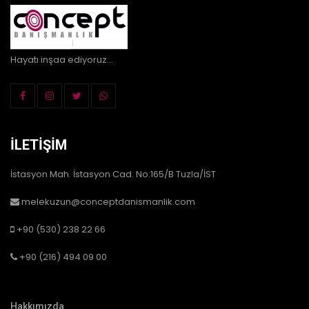
Hayatı inşaa ediyoruz...
İLETIŞIM
İstasyon Mah. İstasyon Cad. No:165/B Tuzla/İST
melekuzun@conceptdanismanlik.com
+90 (530) 238 22 66
+90 (216) 494 09 00
Hakkımızda