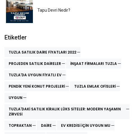
Tapu Devri Nedir?
Etiketler
TUZLA SATILIK DAIRE FIYATLARI 2022
PROJEDEN SATILIK DAIRELER
INŞAAT FIRMALARI TUZLA
TUZLA'DA UYGUN FIYATLI EV
PENDIK YENI KONUT PROJELERI
TUZLA EMLAK OFISLERI
UYGUN
TUZLA'DAKI SATILIK KIRALIK LÜKS SITELER: MODERN YAŞAMIN
ZIRVESI
TOPRAKTAN
DAIRE
EV KREDISI İÇIN UYGUN MU