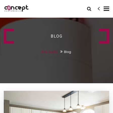
Tog
nav
BLOG
Ana Sayfa
Blog