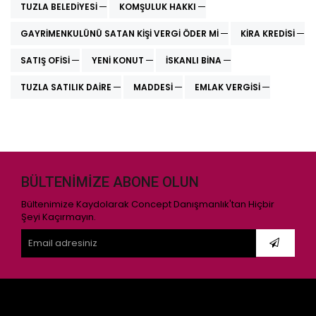
TUZLA BELEDIYESI
KOMŞULUK HAKKI
GAYRIMENKULÜNÜ SATAN KIŞI VERGI ÖDER MI
KIRA KREDISI
SATIŞ OFISI
YENI KONUT
ISKANLI BINA
TUZLA SATILIK DAIRE
MADDESI
EMLAK VERGISI
BÜLTENIMIZE ABONE OLUN
Bültenimize Kaydolarak Concept Danışmanlık'tan Hiçbir
Şeyi Kaçırmayın.