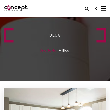
Tog
nav
BLOG
Ana Sayfa
Blog