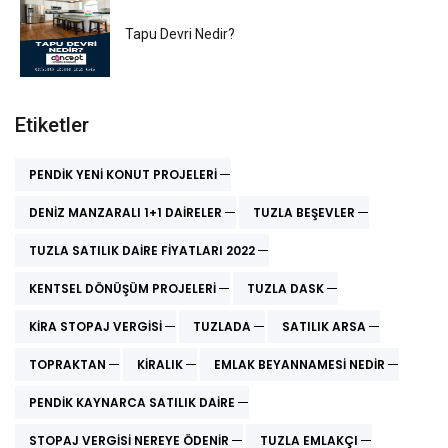
Tapu Devri Nedir?
Etiketler
PENDIK YENI KONUT PROJELERI
DENIZ MANZARALI 1+1 DAIRELER
TUZLA BEŞEVLER
TUZLA SATILIK DAIRE FIYATLARI 2022
KENTSEL DÖNÜŞÜM PROJELERI
TUZLA DASK
KIRA STOPAJ VERGISI
TUZLADA
SATILIK ARSA
TOPRAKTAN
KIRALIK
EMLAK BEYANNAMESI NEDIR
PENDIK KAYNARCA SATILIK DAIRE
STOPAJ VERGISI NEREYE ÖDENIR
TUZLA EMLAKÇI