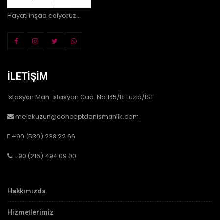
Hayatı inşaa ediyoruz...
İLETIŞIM
İstasyon Mah. İstasyon Cad. No:165/B Tuzla/İST
melekuzun@conceptdanismanlik.com
+90 (530) 238 22 66
+90 (216) 494 09 00
Hakkımızda
Hizmetlerimiz