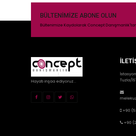
BÜLTENIMIZE ABONE OLUN
Bültenimize Kaydolarak Concept Danışmanlık'tan 
İLETI
İstasyon
Tuzla/İS
Hayatı inşaa ediyoruz...
meleku
+90 (5
+90 (2