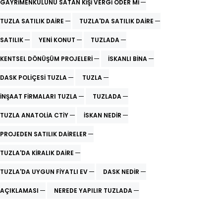
GAYRIMENKULÜNÜ SATAN KIŞI VERGI ÖDER MI
TUZLA SATILIK DAIRE
TUZLA'DA SATILIK DAIRE
SATILIK
YENI KONUT
TUZLADA
KENTSEL DÖNÜŞÜM PROJELERI
ISKANLI BINA
DASK POLIÇESI TUZLA
TUZLA
INŞAAT FIRMALARI TUZLA
TUZLADA
TUZLA ANATOLIA CTIY
ISKAN NEDIR
PROJEDEN SATILIK DAIRELER
TUZLA'DA KIRALIK DAIRE
TUZLA'DA UYGUN FIYATLI EV
DASK NEDIR
AÇIKLAMASI
NEREDE YAPILIR TUZLADA