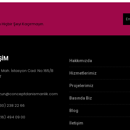
Hiçbir Şeyi Kaçırmayın.
ŞIM
Hakkımızda
 Mah. İstasyon Cad. No:165/B
Hizmetlerimiz
T
Projelerimiz
zun@conceptdanismanlik.com
Basında Biz
30) 238 22 66
Blog
16) 494 09 00
İletişim