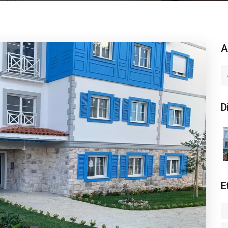
A
D
E