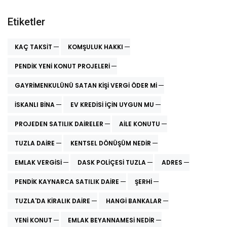
Etiketler
KAÇ TAKSIT
KOMŞULUK HAKKI
PENDIK YENI KONUT PROJELERI
GAYRIMENKULÜNÜ SATAN KIŞI VERGI ÖDER MI
ISKANLI BINA
EV KREDISI İÇIN UYGUN MU
PROJEDEN SATILIK DAIRELER
AILE KONUTU
TUZLA DAIRE
KENTSEL DÖNÜŞÜM NEDİR
EMLAK VERGISI
DASK POLIÇESI TUZLA
ADRES
PENDIK KAYNARCA SATILIK DAIRE
ŞERHI
TUZLA'DA KIRALIK DAIRE
HANGI BANKALAR
YENI KONUT
EMLAK BEYANNAMESI NEDIR