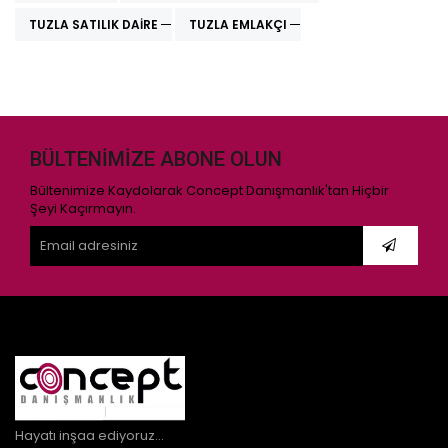
TUZLA SATILIK DAIRE
TUZLA EMLAKÇI
BÜLTENIMIZE ABONE OLUN
Bültenimize Kaydolarak Concept Danışmanlık'tan Hiçbir
Şeyi Kaçırmayın.
Hayatı inşaa ediyoruz...