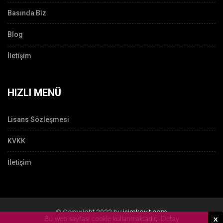
Basında Biz
Blog
İletişim
HIZLI MENÜ
Lisans Sözleşmesi
KVKK
İletişim
© Copyright 2022 by
isimkayit.com
x
Bu web sayfası cookie kullanmaktadır.,
Detay