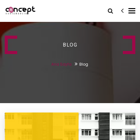
Tog
nav
BLOG
Ana Sayfa
Blog