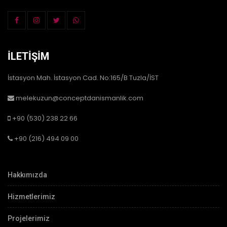
İLETIŞIM
İstasyon Mah. İstasyon Cad. No:165/B Tuzla/İST
melekuzun@conceptdanismanlik.com
+90 (530) 238 22 66
+90 (216) 494 09 00
Hakkımızda
Hizmetlerimiz
Projelerimiz